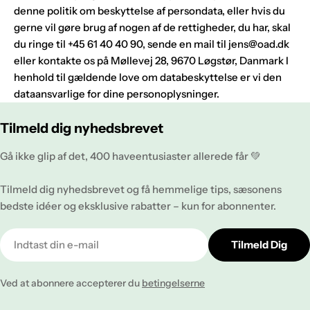
denne politik om beskyttelse af persondata, eller hvis du
gerne vil gøre brug af nogen af de rettigheder, du har, skal
du ringe til +45 61 40 40 90, sende en mail til jens@oad.dk
eller kontakte os på Møllevej 28, 9670 Løgstør, Danmark I
henhold til gældende love om databeskyttelse er vi den
dataansvarlige for dine personoplysninger.
Tilmeld dig nyhedsbrevet
Gå ikke glip af det, 400 haveentusiaster allerede får 💚
Tilmeld dig nyhedsbrevet og få hemmelige tips, sæsonens
bedste idéer og eksklusive rabatter – kun for abonnenter.
E-
Tilmeld Dig
mail
Ved at abonnere accepterer du
betingelserne