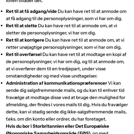
loven tillader det.
Ret til at få adgang/vide
Du kan have ret til at anmode om
at få adgang til de personoplysninger, som vi har om dig.
Ret til at slette
Du kan have ret til at anmode om, at vi
sletter de personoplysninger, vi har om dig.
Ret til at korrigere
Du kan have ret til at anmode om, at vi
retter unøjagtige personoplysninger, som vi har om dig.
Ret til overførsel
Du kan have ret til at modtage en kopi af
de personoplysninger, vi har om dig, og til at anmode om,
at vi overfører dem til en tredjepart, under visse
omstændigheder og med visse undtagelser.
Administration af kommunikationspræferencer
Vi kan
sende dig salgsfremmende mails, og du kan til enhver tid
fravælge at modtage disse ved at bruge den mulighed for
afmelding, der findes i vores mails til dig. Hvis du fravælger
dette, kan vi stadig sende dig ikke-salgsfremmende mails,
f.eks. om din konto eller ordrer, du har foretaget.
Hvis du bor i Storbritannien eller Det Europæiske
Økonomiske Samarbejdsområde (EØS),
og med